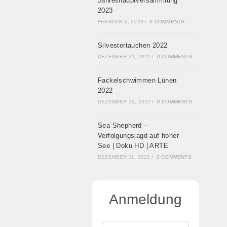
Jahreshauptversammlung
2023
FEBRUAR 6, 2023
/
0 COMMENTS
Silvestertauchen 2022
DEZEMBER 31, 2022
/
0 COMMENTS
Fackelschwimmen Lünen
2022
DEZEMBER 12, 2022
/
0 COMMENTS
Sea Shepherd –
Verfolgungsjagd auf hoher
See | Doku HD | ARTE
DEZEMBER 11, 2022
/
0 COMMENTS
Anmeldung