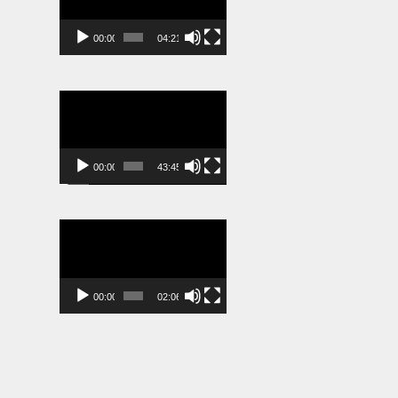
00:00
04:21
Video-
Player
00:00
43:45
Video-
Player
00:00
02:06