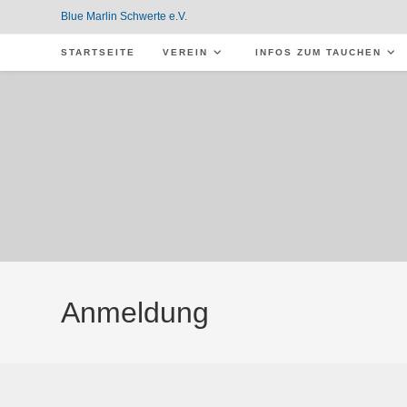
Zum
Blue Marlin Schwerte e.V.
Inhalt
STARTSEITE
VEREIN
INFOS ZUM TAUCHEN
springen
Anmeldung